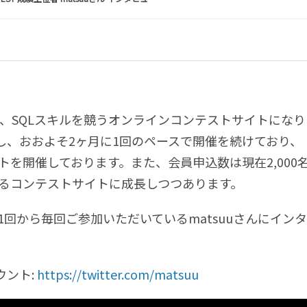
、
SQL
スキルを競うオンラインコンテストサイトになり
し、おおよそ
2
ヶ月に
1
回のペースで開催を続けており、
トを開催しております。また、会員申込数は現在
2
,
000
るコンテストサイトに成長しつつあります。
1
回から毎回ご参加いただいているmatsuuさんにイン
ウント
:
https://twitter.com/matsuu