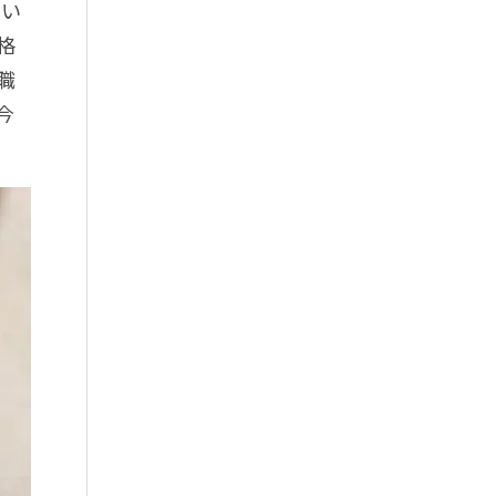
てい
格
職
今