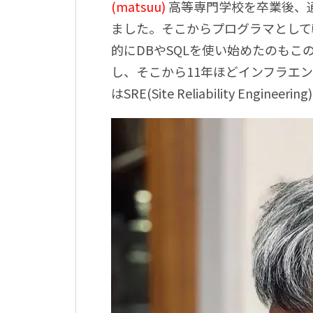
(matsuu
)
高等専門学校を卒業後、
ました。そこからプログラマとして
的に
DB
や
SQL
を使い始めたのもこ
し、そこから
11
年ほどインフラエン
は
SRE(Site Reliability Engineering)