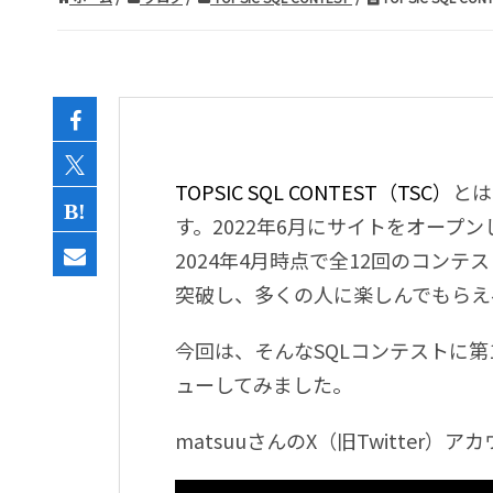
TOPSIC SQL CONTEST
（
TSC
）
とは
す。
2022
年
6
月にサイトをオープン
2024
年
4
月時点で全
12
回のコンテス
突破し、多くの人に楽しんでもらえ
今回は、そんな
SQL
コンテストに第
ューしてみました。
matsuu
さんの
X
（旧
Twitter
）
アカ