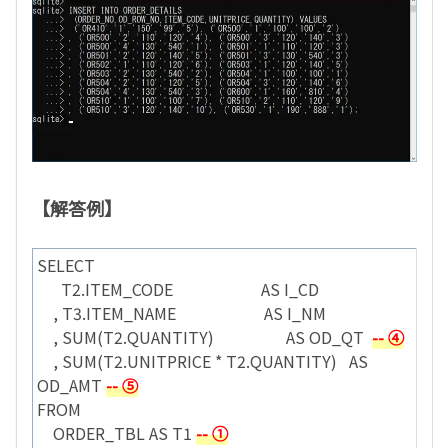
【解答例】
SELECT
T2.ITEM_CODE AS I_CD
, T3.ITEM_NAME AS I_NM
, SUM(T2.QUANTITY) AS OD_QT
-- ④
, SUM(T2.UNITPRICE * T2.QUANTITY) AS
OD_AMT
-- ⑤
FROM
ORDER_TBL AS T1
-- ①