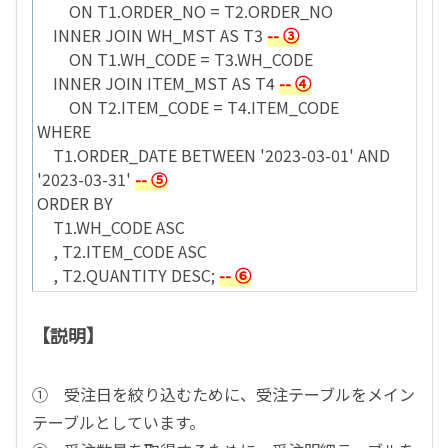
ON T1.ORDER_NO = T2.ORDER_NO
INNER JOIN WH_MST AS T3
-- ③
ON T1.WH_CODE = T3.WH_CODE
INNER JOIN ITEM_MST AS T4
-- ④
ON T2.ITEM_CODE = T4.ITEM_CODE
WHERE
T1.ORDER_DATE BETWEEN '2023-03-01' AND
'2023-03-31'
-- ⑤
ORDER BY
T1.WH_CODE ASC
, T2.ITEM_CODE ASC
, T2.QUANTITY DESC;
-- ⑥
【説明】
① 受注日を絞り込むために、受注テーブルをメイン
テーブルとしています。