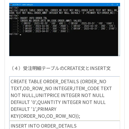
（４）受注明細テーブルのCREATE文とINSERT文
CREATE TABLE ORDER_DETAILS (ORDER_NO
TEXT,OD_ROW_NO INTEGER,ITEM_CODE TEXT
NOT NULL,UNITPRICE INTEGER NOT NULL
DEFAULT '0',QUANTITY INTEGER NOT NULL
DEFAULT '1',PRIMARY
KEY(ORDER_NO,OD_ROW_NO));
INSERT INTO ORDER_DETAILS