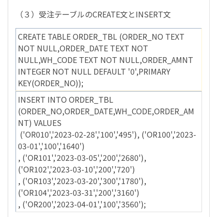
（３）受注テーブルのCREATE文とINSERT文
CREATE TABLE ORDER_TBL (ORDER_NO TEXT
NOT NULL,ORDER_DATE TEXT NOT
NULL,WH_CODE TEXT NOT NULL,ORDER_AMNT
INTEGER NOT NULL DEFAULT '0',PRIMARY
KEY(ORDER_NO));
INSERT INTO ORDER_TBL
(ORDER_NO,ORDER_DATE,WH_CODE,ORDER_AM
NT) VALUES
('OR010','2023-02-28','100','495'), ('OR100','2023-
03-01','100','1640')
, ('OR101','2023-03-05','200','2680'),
('OR102','2023-03-10','200','720')
, ('OR103','2023-03-20','300','1780'),
('OR104','2023-03-31','200','3160')
, ('OR200','2023-04-01','100','3560');