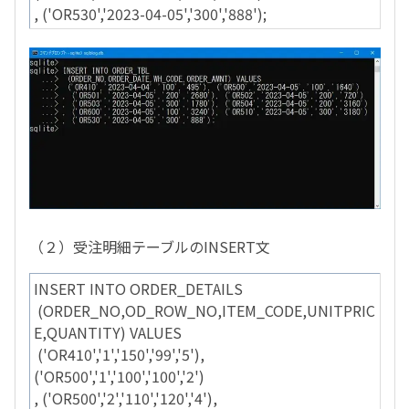
, ('OR530','2023-04-05','300','888');
（２）受注明細テーブルのINSERT文
INSERT INTO ORDER_DETAILS
(ORDER_NO,OD_ROW_NO,ITEM_CODE,UNITPRIC
E,QUANTITY) VALUES
('OR410','1','150','99','5'),
('OR500','1','100','100','2')
, ('OR500','2','110','120','4'),