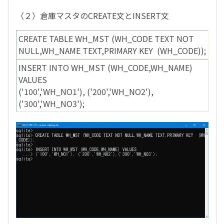
（２）倉庫マスタのCREATE文とINSERT文
CREATE TABLE WH_MST (WH_CODE TEXT NOT
NULL,WH_NAME TEXT,PRIMARY KEY (WH_CODE));
INSERT INTO WH_MST (WH_CODE,WH_NAME)
VALUES
('100','WH_NO1'), ('200','WH_NO2'),
('300','WH_NO3');