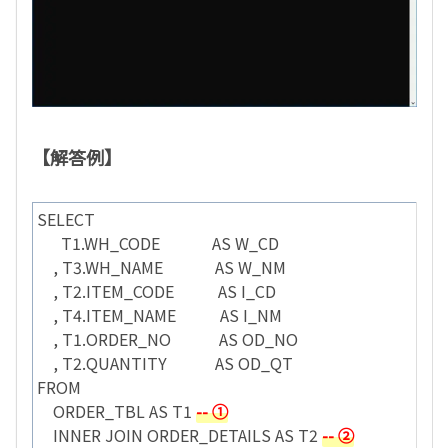
【解答例】
SELECT
T1.WH_CODE AS W_CD
, T3.WH_NAME AS W_NM
, T2.ITEM_CODE AS I_CD
, T4.ITEM_NAME AS I_NM
, T1.ORDER_NO AS OD_NO
, T2.QUANTITY AS OD_QT
FROM
ORDER_TBL AS T1
-- ①
INNER JOIN ORDER_DETAILS AS T2
-- ②