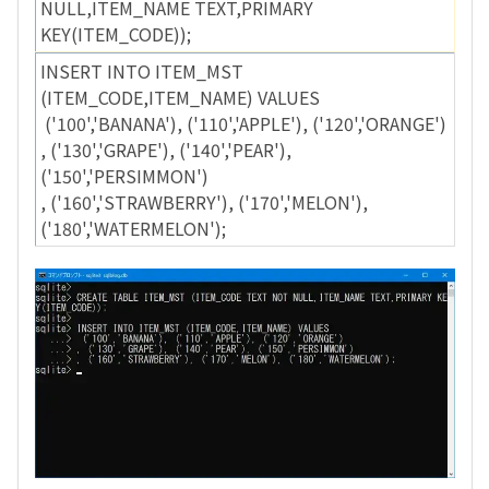
NULL,ITEM_NAME TEXT,PRIMARY
KEY(ITEM_CODE));
INSERT INTO ITEM_MST
(ITEM_CODE,ITEM_NAME) VALUES
('100','BANANA'), ('110','APPLE'), ('120','ORANGE')
, ('130','GRAPE'), ('140','PEAR'),
('150','PERSIMMON')
, ('160','STRAWBERRY'), ('170','MELON'),
('180','WATERMELON');