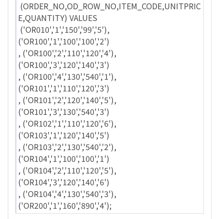
(ORDER_NO,OD_ROW_NO,ITEM_CODE,UNITPRIC
E,QUANTITY) VALUES
('OR010','1','150','99','5'),
('OR100','1','100','100','2')
, ('OR100','2','110','120','4'),
('OR100','3','120','140','3')
, ('OR100','4','130','540','1'),
('OR101','1','110','120','3')
, ('OR101','2','120','140','5'),
('OR101','3','130','540','3')
, ('OR102','1','110','120','6'),
('OR103','1','120','140','5')
, ('OR103','2','130','540','2'),
('OR104','1','100','100','1')
, ('OR104','2','110','120','5'),
('OR104','3','120','140','6')
, ('OR104','4','130','540','3'),
('OR200','1','160','890','4');