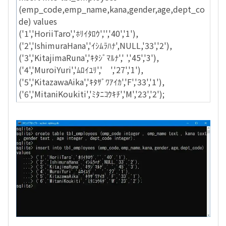
(emp_code,emp_name,kana,gender,age,dept_co
de) values
('1','HoriiTaro','ﾎﾘｲﾀﾛｳ','','40','1'),
('2','IshimuraHana','ｲｼﾑﾗﾊﾅ',NULL,'33','2'),
('3','KitajimaRuna','ｷﾀｼﾞﾏﾙﾅ',' ','45','3'),
('4','MuroiYuri','ﾑﾛｲﾕﾘ',' ','27','1'),
('5','KitazawaAika','ｷﾀｻﾞﾜｱｲｶ','F','33','1'),
('6','MitaniKoukiti','ﾐﾀﾆｺｳｷﾁ','M','23','2');