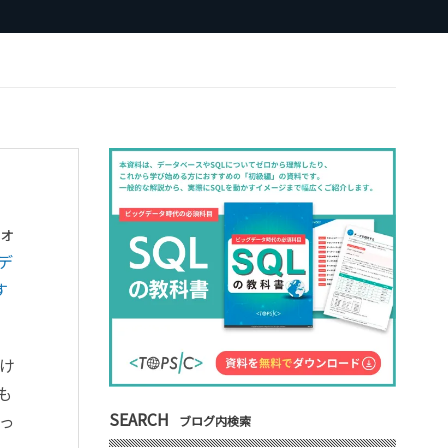
ォ
デ
す
け
も
SEARCH
っ
ブログ内検索