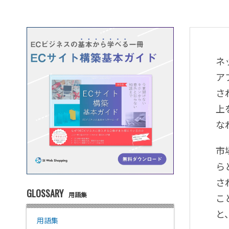
ネ
ア
さ
上
な
市
ら
さ
GLOSSARY
用語集
こ
と
用語集