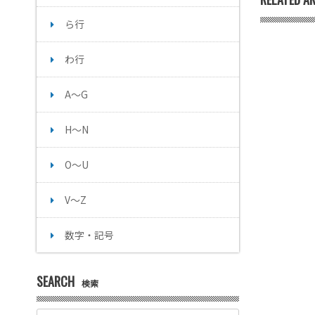
ら行
わ行
A～G
H～N
O～U
V～Z
数字・記号
SEARCH
検索