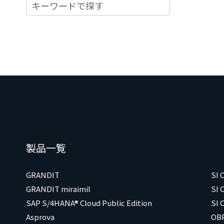
製品一覧
GRANDIT
SI
GRANDIT miraimil
SI 
SAP S/4HANA® Cloud Public Edition
SI 
Asprova
OB