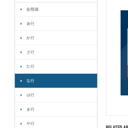
全用語
あ行
か行
さ行
た行
な行
は行
ま行
や行
RELATED AR