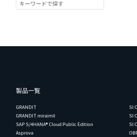
製品一覧
GRANDIT
SI
GRANDIT miraimil
SI 
SAP S/4HANA® Cloud Public Edition
SI 
Asprova
OB