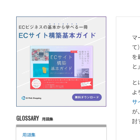
マ
て
を
と
と
よ
サ
が
GLOSSARY
用語集
討
用語集