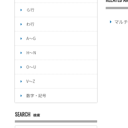
ら行
マルチ
わ行
A～G
H～N
O～U
V～Z
数字・記号
SEARCH
検索