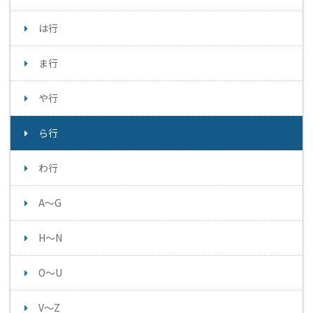
は行
ま行
や行
ら行
わ行
A～G
H～N
O～U
V～Z