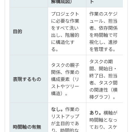
解構成図）
ト
プロジェクト
作業のスケジ
に必要な作業
ュール、担当
をすべて洗い
者、依存関係
目的
出し、階層的
を時間軸で可
に構造化す
視化し、進捗
る。
を管理する。
タスクの期
タスクの親子
間、開始日・
関係、作業の
終了日、担当
表現するもの
構成要素（リ
者、タスク間
ストやツリー
の関連性（横
構造）。
棒グラフ）。
なし。
作業の
あり。
横軸が
リストアップ
時間軸となっ
が主目的であ
時間軸の有無
ており、スケ
り、時間的な