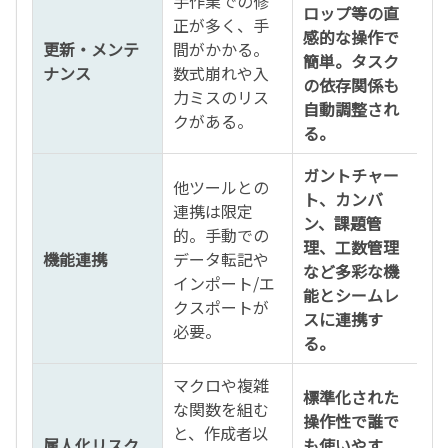
手作業での修
ロップ等の直
正が多く、手
感的な操作で
更新・メンテ
間がかかる。
簡単。タスク
ナンス
数式崩れや入
の依存関係も
力ミスのリス
自動調整され
クがある。
る。
ガントチャー
他ツールとの
ト、カンバ
連携は限定
ン、課題管
的。手動での
理、工数管理
機能連携
データ転記や
など多彩な機
インポート/エ
能とシームレ
クスポートが
スに連携す
必要。
る。
マクロや複雑
標準化された
な関数を組む
操作性で誰で
と、作成者以
属人化リスク
も使いやす