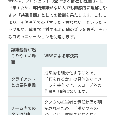
WBSは、プロジェクトの全体像と構造を階層的に図
で示すため、
専門知識がない人でも直感的に理解しや
すい「共通言語」としての役割
を果たします。これに
より、関係者間での「言った・言わない」といったト
ラブルや、成果物に対する期待値のズレを防ぎ、円滑
なコミュニケーションを促進します。
認識齟齬が起
こりやすい場
WBSによる解決策
面
成果物を細分化することで、
クライアント
「何を作るか」の具体的なイメ
との要件定義
ージを共有でき、スコープ外の
作業も明確になります。
タスクの担当者と責任範囲が明
チーム内での
記されるため、「誰がやるの
タスク分担
か」という曖昧さがなくなり、