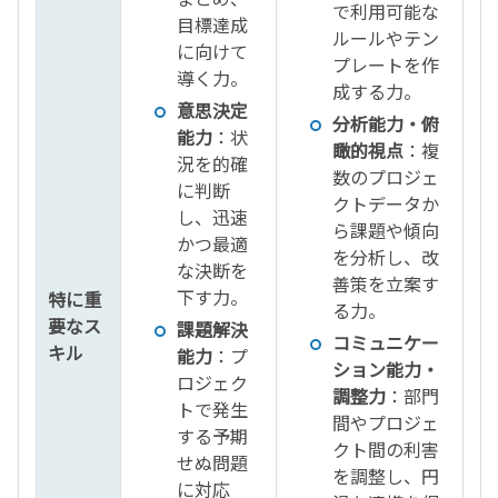
で利用可能な
目標達成
ルールやテン
に向けて
プレートを作
導く力。
成する力。
意思決定
分析能力・俯
能力
：状
瞰的視点
：複
況を的確
数のプロジェ
に判断
クトデータか
し、迅速
ら課題や傾向
かつ最適
を分析し、改
な決断を
善策を立案す
下す力。
特に重
る力。
要なス
課題解決
コミュニケー
キル
能力
：プ
ション能力・
ロジェク
調整力
：部門
トで発生
間やプロジェ
する予期
クト間の利害
せぬ問題
を調整し、円
に対応