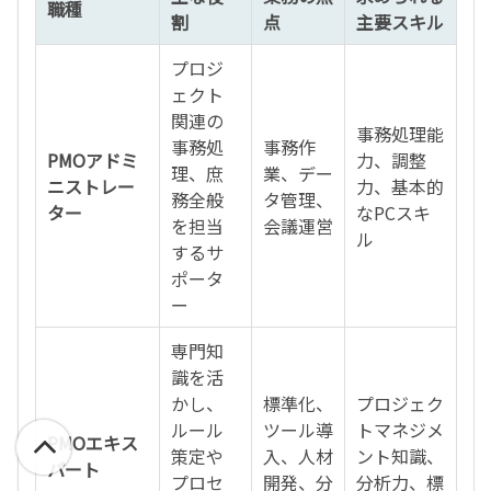
職種
割
点
主要スキル
プロジ
ェクト
関連の
事務処理能
事務処
事務作
PMOアドミ
力、調整
理、庶
業、デー
ニストレー
力、基本的
務全般
タ管理、
ター
なPCスキ
を担当
会議運営
ル
するサ
ポータ
ー
専門知
識を活
かし、
標準化、
プロジェク
ルール
ツール導
トマネジメ
PMOエキス
策定や
入、人材
ント知識、
パート
プロセ
開発、分
分析力、標