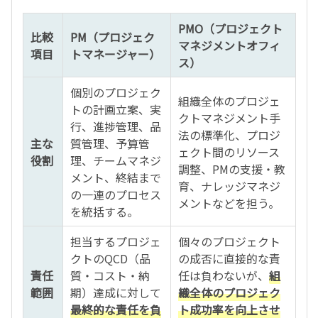
PMO（プロジェクト
比較
PM（プロジェク
マネジメントオフィ
項目
トマネージャー）
ス）
個別のプロジェク
組織全体のプロジェ
トの計画立案、実
クトマネジメント手
行、進捗管理、品
法の標準化、プロジ
主な
質管理、予算管
ェクト間のリソース
役割
理、チームマネジ
調整、PMの支援・教
メント、終結まで
育、ナレッジマネジ
の一連のプロセス
メントなどを担う。
を統括する。
担当するプロジェ
個々のプロジェクト
クトのQCD（品
の成否に直接的な責
責任
質・コスト・納
任は負わないが、
組
範囲
期）達成に対して
織全体のプロジェク
最終的な責任を負
ト成功率を向上させ