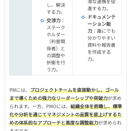
滑な連携を促
し、解決
進する力。
する力。
ドキュメンテ
交渉力
：
ーション能
ステーク
力
：誰にでも
ホルダー
分かりやすい
（利害関
資料や報告書
係者）と
を作成する
の調整や
力。
折衝を行
う力。
PMには、
プロジェクトチームを直接動かし、ゴール
まで導くための強力なリーダーシップや突破力
が求め
られます。一方、PMOには、
組織全体を俯瞰し、標準
化や分析を通じてマネジメントの品質を底上げするた
めの体系的なアプローチと高度な調整能力
が求められ
るのです。