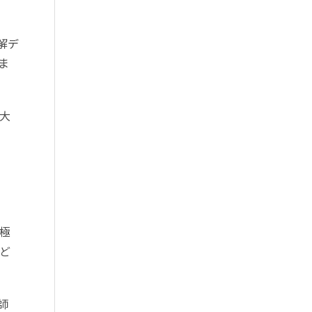
解デ
ま
大
極
ど
師