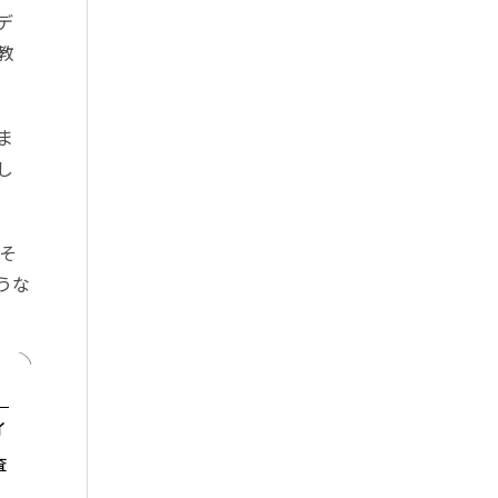
デ
教
ま
し
そ
うな