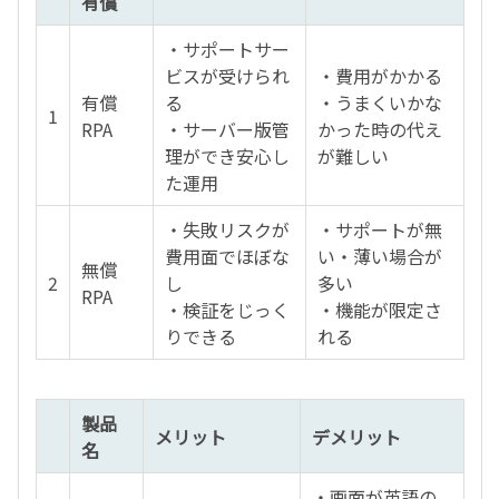
有償
・サポートサー
ビスが受けられ
・費用がかかる
有償
る
・うまくいかな
1
RPA
・サーバー版管
かった時の代え
理ができ安心し
が難しい
た運用
・失敗リスクが
・サポートが無
費用面でほぼな
い・薄い場合が
無償
2
し
多い
RPA
・検証をじっく
・機能が限定さ
りできる
れる
製品
メリット
デメリット
名
・画面が英語の