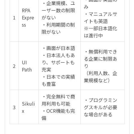
・企業規模、ユ
み
RPA
ーザー数の制限
・マニュアルサ
1
Expre
がない
イトも英語
ss
・利用期間の制
※一部日本語化
限がない
は進行中
・画面が日本語
・無償利用でき
・日本法人もあ
る企業に制限あ
UI
り、サポートも
2
り
Path
充実
（利用人数、企
・日本での実績
業規模など）
も豊富
・完全無料で商
・プログラミン
Sikuli
用利用も可能
3
グスキルが必要
x
・OCR機能も完
な場合がある
備