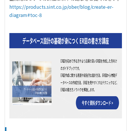
https://products.sint.co.jp/ober/blog/create-er-
diagram#toc-8