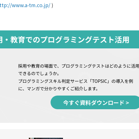
ttp://www.a-tm.co.jp/
)