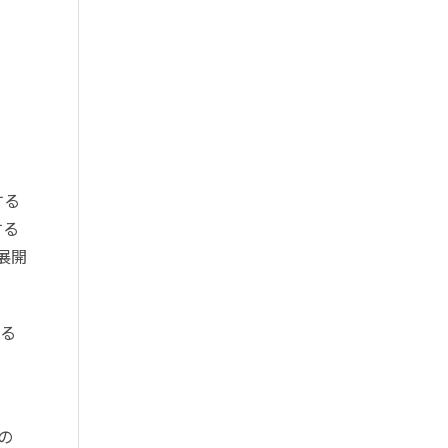
する
する
展開
する
〟
の