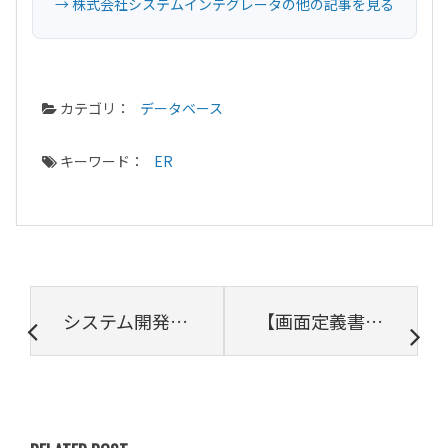
→ 株式会社システムインテグレータの他の記事を見る
カテゴリ：
データベース
キーワード：
ER
システム開発の「上流工程」とは？下流工程との違いや流れ、ポイントを解説
【画面定義書とは？】内容や作成パターン、ポイントを解説！