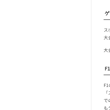
ゲ
ス
大
大
F
F
「
で
も