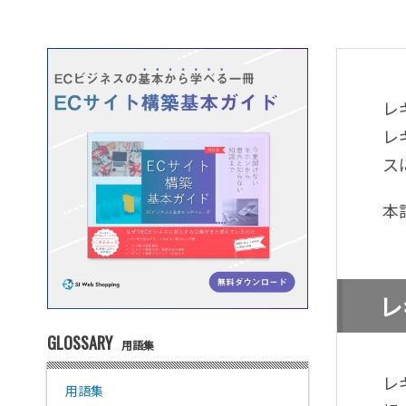
レ
レ
ス
本
レ
GLOSSARY
用語集
レ
用語集