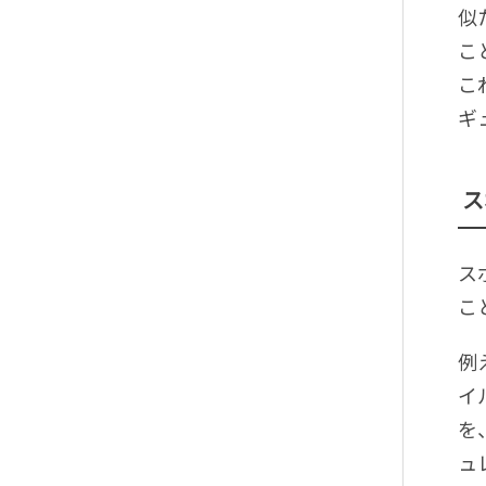
似
こ
こ
ギ
ス
ス
こ
例
イ
を
ュ