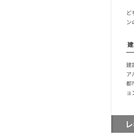
ど
ン
建
建
ア
都
ョ
レ