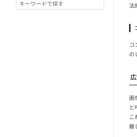
法
コ
の
広
画
と
こ
厳