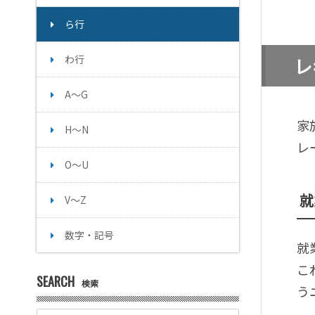
ら行
わ行
レ
A～G
家
H～N
レ
O～U
就
V～Z
数字・記号
就
こ
SEARCH
検索
う