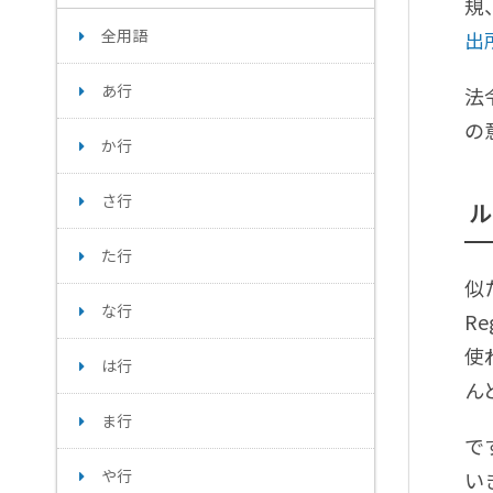
規
全用語
出所
あ行
法
の
か行
さ行
ル
た行
似
な行
R
使
は行
ん
ま行
で
や行
い