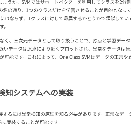
はなんでしょうか。SVMではサポートベクターを利用してクラスを2分
VMはその名の通り、1つのクラスだけを学習させることが目的となっ
ラスの分類にはならず、1クラスに対して帰属するかどうかで類似してい
です。
なく、三次元データとして取り扱うことで、原点と学習データ
近いデータは原点により近くプロットされ、異常なデータは原
能です。これによって、One Class SVMはデータの正常や
の異常検知システムへの実装
テムに実装するには異常検知の原理を知る必要があります。正常なデー
易に実装することが可能です。