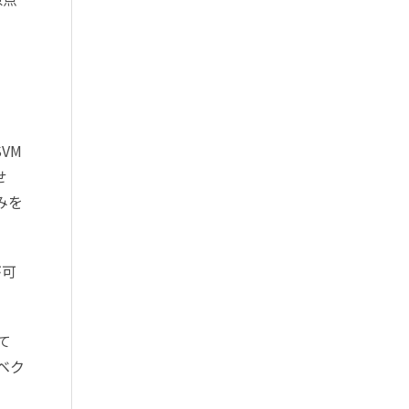
VM
せ
みを
が可
て
ベク