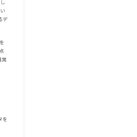
割し
てい
るデ
を
点
異常
タを