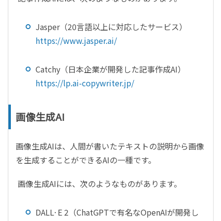
Jasper
（
20
言語以上に対応したサービス）
https://www.jasper.ai/
Catchy
（日本企業が開発した記事作成
AI
）
https://lp.ai-copywriter.jp/
画像生成AI
画像生成
AI
は、人間が書いたテキストの説明から画像
を生成することができる
AI
の一種です。
画像生成
AI
には、次のようなものがあります。
DALL·E 2
（
ChatGPT
で有名な
OpenAI
が開発し