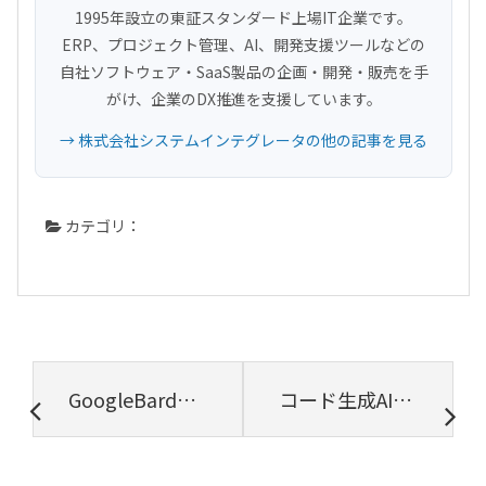
1995年設立の東証スタンダード上場IT企業です。
ERP、プロジェクト管理、AI、開発支援ツールなどの
自社ソフトウェア・SaaS製品の企画・開発・販売を手
がけ、企業のDX推進を支援しています。
→ 株式会社システムインテグレータの他の記事を見る
カテゴリ：
GoogleBardとは？ついに日本語対応を開始した対話型AI「Bard」を解説！
コード生成AIとは？利用方法・料金、利用のメリット・デメリット、主要サービスなどを解説