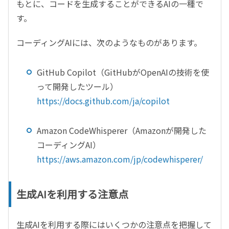
もとに、コードを生成することができる
AI
の一種で
す。
コーディング
AI
には、次のようなものがあります。
GitHub Copilot
（
GitHub
が
OpenAI
の技術を使
って開発したツール）
https://docs.github.com/ja/copilot
Amazon CodeWhisperer
（
Amazon
が開発した
コーディング
AI
）
https://aws.amazon.com/jp/codewhisperer/
生成AIを利用する注意点
生成
AI
を利用する際にはいくつかの注意点を把握して