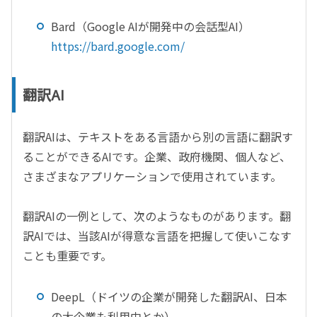
Bard
（
Google AI
が開発中の会話型
AI
）
https://bard.google.com/
翻訳AI
翻訳
AI
は、テキストをある言語から別の言語に翻訳す
ることができる
AI
です。企業、政府機関、個人など、
さまざまなアプリケーションで使用されています。
翻訳
AI
の一例として、次のようなものがあります。翻
訳
AI
では、当該
AI
が得意な言語を把握して使いこなす
ことも重要です。
DeepL
（ドイツの企業が開発した翻訳
AI
、日本
の大企業も利用中とか）