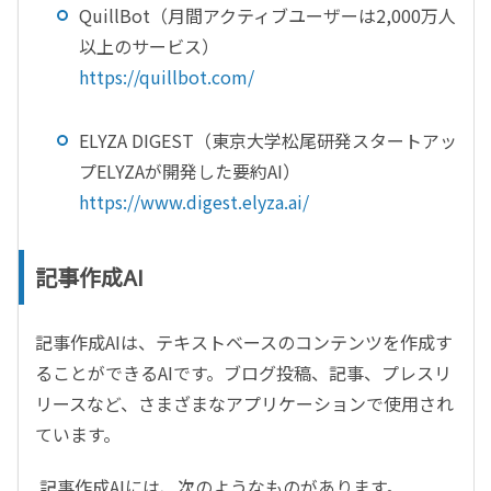
QuillBot
（月間アクティブユーザーは
2,000
万人
以上のサービス）
https://quillbot.com/
ELYZA DIGEST
（東京大学松尾研発スタートアッ
プ
ELYZA
が開発した要約
AI
）
https://www.digest.elyza.ai/
記事作成AI
記事作成
AI
は、テキストベースのコンテンツを作成す
ることができる
AI
です。ブログ投稿、記事、プレスリ
リースなど、さまざまなアプリケーションで使用され
ています。
記事作成
AI
には、次のようなものがあります。