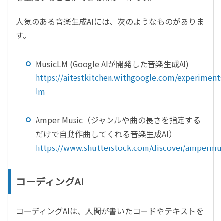
人気のある音楽生成
AI
には、次のようなものがありま
す。
MusicLM (Google AI
が開発した音楽生成
AI)
https://aitestkitchen.withgoogle.com/experiment
lm
Amper Music
（ジャンルや曲の長さを指定する
だけで自動作曲してくれる音楽生成
AI
）
https://www.shutterstock.com/discover/ampermu
コーディングAI
コーディング
AI
は、人間が書いたコードやテキストを