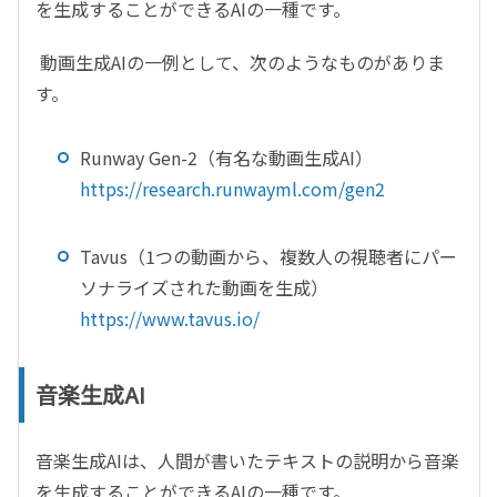
を生成することができる
AI
の一種です。
動画生成
AI
の一例として、次のようなものがありま
す。
Runway Gen-2
（有名な動画生成
AI
）
https://research.runwayml.com/gen2
Tavus
（
1
つの動画から、複数人の視聴者にパー
ソナライズされた動画を生成）
https://www.tavus.io/
音楽生成AI
音楽生成
AI
は、人間が書いたテキストの説明から音楽
を生成することができる
AI
の一種です。