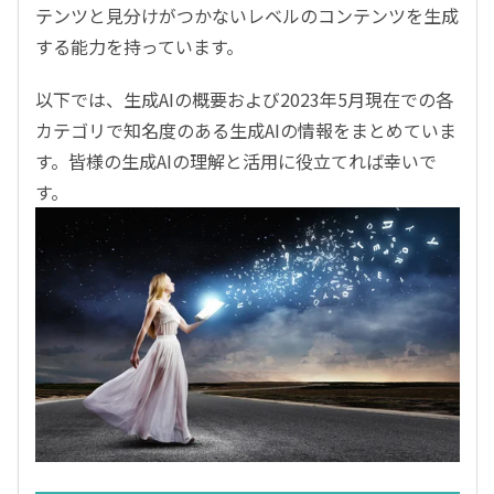
テンツと見分けがつかないレベルのコンテンツを生成
する能力を持っています。
以下では、生成
AI
の概要および
2023
年
5
月現在での各
カテゴリで知名度のある生成
AI
の情報をまとめていま
す。皆様の生成
AI
の理解と活用に役立てれば幸いで
す。