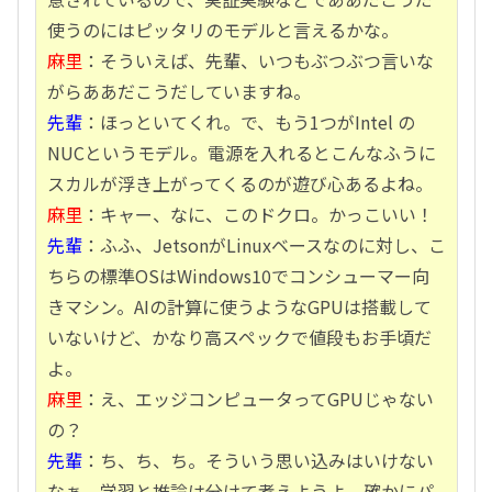
使うのにはピッタリのモデルと言えるかな。
麻里
：そういえば、先輩、いつもぶつぶつ言いな
がらああだこうだしていますね。
先輩
：ほっといてくれ。で、もう1つがIntel の
NUCというモデル。電源を入れるとこんなふうに
スカルが浮き上がってくるのが遊び心あるよね。
麻里
：キャー、なに、このドクロ。かっこいい！
先輩
：ふふ、JetsonがLinuxベースなのに対し、こ
ちらの標準OSはWindows10でコンシューマー向
きマシン。AIの計算に使うようなGPUは搭載して
いないけど、かなり高スペックで値段もお手頃だ
よ。
麻里
：え、エッジコンピュータってGPUじゃない
の？
先輩
：ち、ち、ち。そういう思い込みはいけない
なぁ。学習と推論は分けて考えようよ。確かにパ