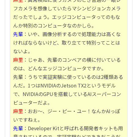
フカメラを想像していたらマシンビジョンカメラ
だったでしょう。エッジコンピュータってのもな
んか特別のコンピュータなのかしら。
先輩
：いや、画像分析するので処理能力は高くな
ければならないけど、取り立てて特別ってことは
ないよ。
麻里
：じゃあ、先輩のコンベアの横に付いている
のは、どんなエッジコンピュータですか。
先輩：うちで実証実験に使っているのは2種類ある
んだ。1つはNVIDIAのJetson TX2というモデル
で、NVIDIAのGPUを搭載しているAIスーパーコン
ピューターだよ。
麻里
：おお～、ジー・ピー・ユー！なんかAIっぽ
いですねぇ。
先輩
：Developer Kitと呼ばれる開発者キットも用
意されているので、実証実験などでああだこうだ