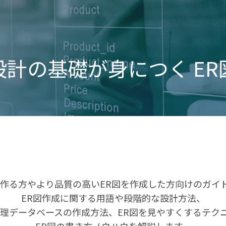
計の基礎が身につく​ E
て作る方やより品質の高いER図を作成した方向けのガイ
ER図作成に関する用語や段階的な設計方法、
物理データベースの作成方法、ER図を見やすくするテク