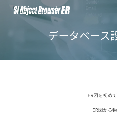
データベース設
ER図を初め
ER図から