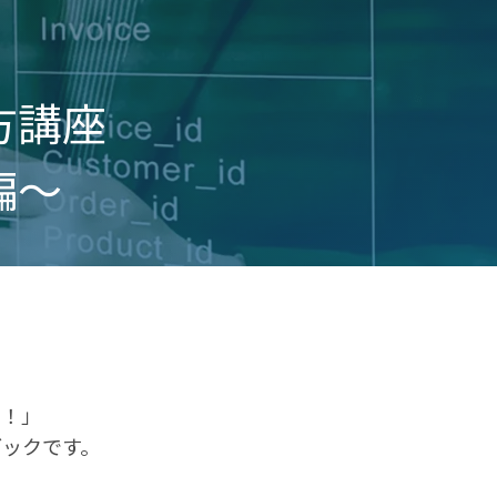
方講座
編〜
い！」
ブックです。