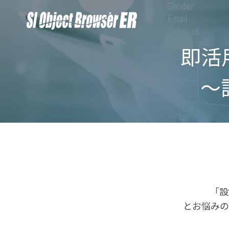
即活
〜
「設
とお悩みの