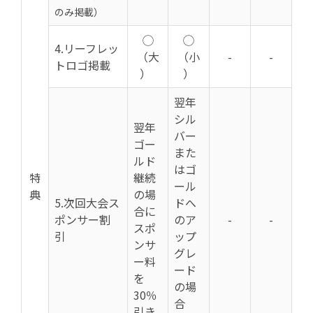
のみ掲載）
◯
◯
4.
リーフレッ
（大
（小
-
-
トロゴ掲載
）
）
翌年
シル
翌年
バー
ゴー
また
ルド
はゴ
特
継続
ール
典
の場
5.
次回大会ス
ドへ
合に
ポンサー割
のア
-
-
スポ
引
ップ
ンサ
グレ
ー料
ード
を
の場
30％
合
引き