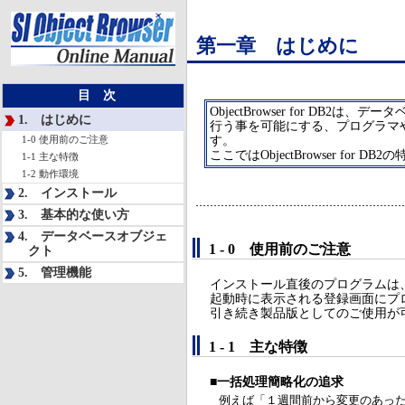
第一章 はじめに
目 次
ObjectBrowser for DB
1. はじめに
行う事を可能にする、プログラマ
1-0 使用前のご注意
す。
ここではObjectBrowser for
1-1 主な特徴
1-2 動作環境
2. インストール
3. 基本的な使い方
4. データベースオブジェ
1 - 0 使用前のご注意
クト
5. 管理機能
インストール直後のプログラムは
起動時に表示される登録画面にプ
引き続き製品版としてのご使用が
1 - 1 主な特徴
■一括処理簡略化の追求
例えば「１週間前から変更のあっ