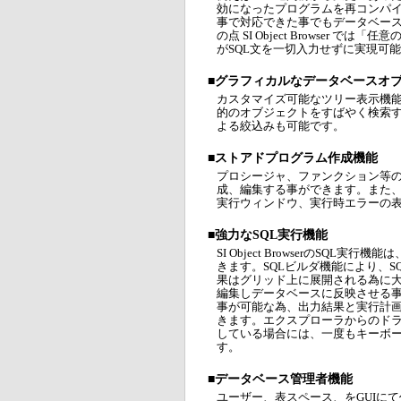
効になったプログラムを再コンパイ
事で対応できた事でもデータベー
の点 SI Object Browser
がSQL文を一切入力せずに実現可
■グラフィカルなデータベースオ
カスタマイズ可能なツリー表示機
的のオブジェクトをすばやく検索
よる絞込みも可能です。
■ストアドプログラム作成機能
プロシージャ、ファンクション等
成、編集する事ができます。また
実行ウィンドウ、実行時エラーの
■強力なSQL実行機能
SI Object BrowserのSQ
きます。SQLビルダ機能により、S
果はグリッド上に展開される為に
編集しデータベースに反映させる事
事が可能な為、出力結果と実行計画
きます。エクスプローラからのドラ
している場合には、一度もキーボー
す。
■データベース管理者機能
ユーザー、表スペース、をGUIに