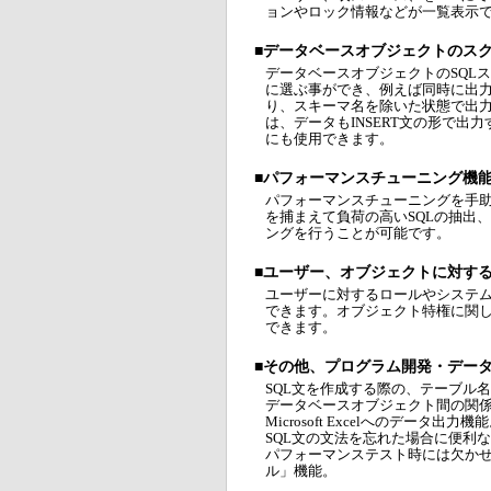
ョンやロック情報などが一覧表示
■データベースオブジェクトのス
データベースオブジェクトのSQL
に選ぶ事ができ、例えば同時に出
り、スキーマ名を除いた状態で出
は、データもINSERT文の形で
にも使用できます。
■パフォーマンスチューニング機
パフォーマンスチューニングを手助
を捕まえて負荷の高いSQLの抽出
ングを行うことが可能です。
■ユーザー、オブジェクトに対す
ユーザーに対するロールやシステ
できます。オブジェクト特権に関
できます。
■その他、プログラム開発・デー
SQL文を作成する際の、テーブル
データベースオブジェクト間の関
Microsoft Excelへのデータ出力機
SQL文の文法を忘れた場合に便利な
パフォーマンステスト時には欠か
ル」機能。