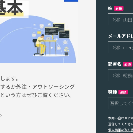
姓
必須
メールアド
部署名
必須
します。
するか外注・アウトソーシング
職種
必須
という方はぜひご覧ください。
。
本問い合わせに
送信してくださ
個人情報の取り