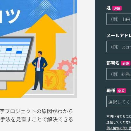
姓
必須
メールアド
部署名
必須
職種
必須
字プロジェクトの原因がわから
本問い合わせに
手法を見直すことで解決できる
送信してくださ
個人情報の取り