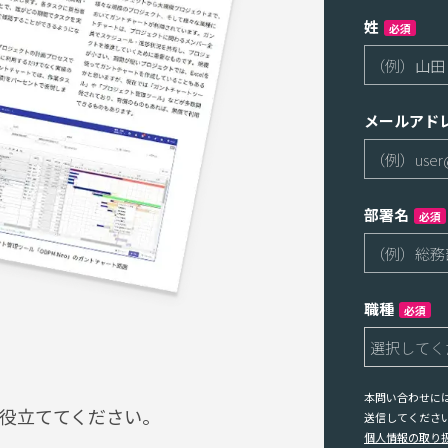
姓
必須
メールアド
部署名
必須
職種
必須
本問い合わせに
役立ててください。
送信してくださ
個人情報の取り