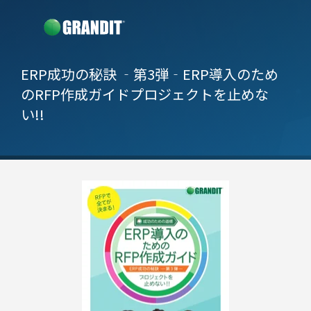
ERP成功の秘訣 ‐第3弾‐
ERP導入のため
のRFP作成ガイド
プロジェクトを止めな
い!!