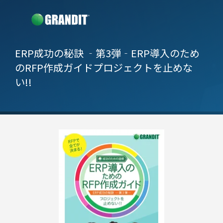
ERP成功の秘訣 ‐第3弾‐
ERP導入のため
のRFP作成ガイド
プロジェクトを止めな
い!!