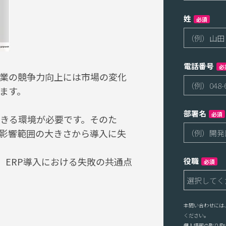
姓
必須
電話番号
必
業の競争力向上には市場の変化
ます。
部署名
必須
きる環境が必要です。そのた
、影響範囲の大きさから導入に失
、ERP導入における失敗の共通点
役職
必須
本問い合わせには
ください。
個人情報の取り扱