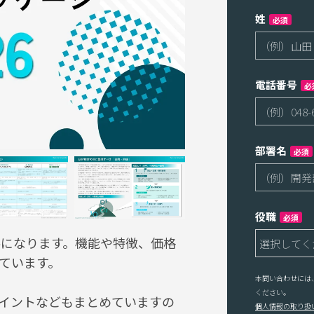
姓
必須
電話番号
必
部署名
必須
役職
必須
料になります。機能や特徴、価格
ています。
本問い合わせには
ください。
ポイントなどもまとめていますの
個人情報の取り扱