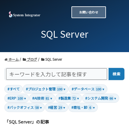
お問い合わせ
SQL Server
ホーム
ブログ
SQL Server
検索
#すべて
#プロジェクト管理
#データベース
100
▾
100
▾
#ERP
#AI技術
#製造業
#システム開発
100
▾
81
▾
72
▾
66
▾
#バックオフィス
#経営
#商社・卸
58
▾
29
▾
6
▾
「SQL Server」の記事