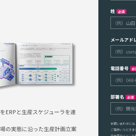
姓
必須
メールアド
電話番号
必
部署名
必須
をERPと生産スケジューラを連
本問い合わせには
場の実態に沿った生産計画立案
ご提供いただきま
示会等のイベント